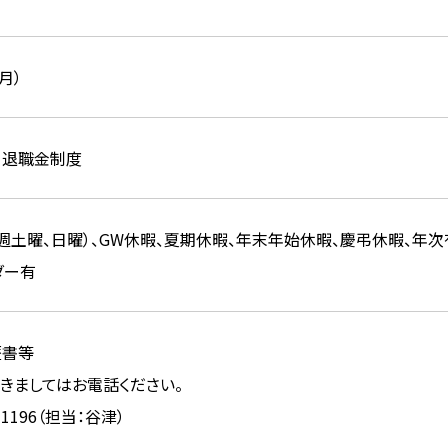
月）
、退職金制度
週土曜、日曜）、GW休暇、夏期休暇、年末年始休暇、慶弔休暇、年次
ダー有
歴書等
きましてはお電話ください。
6-1196（担当：谷津）