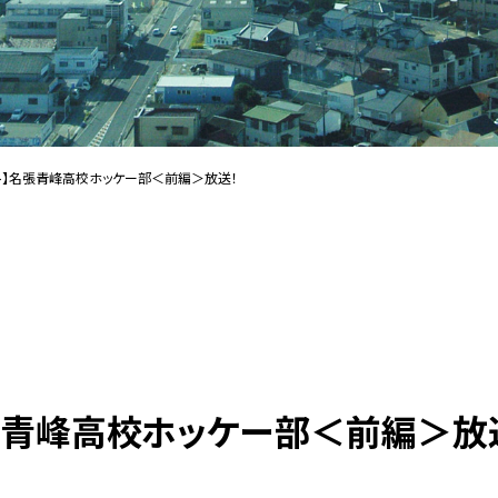
ト】名張青峰高校ホッケー部＜前編＞放送！
張青峰高校ホッケー部＜前編＞放