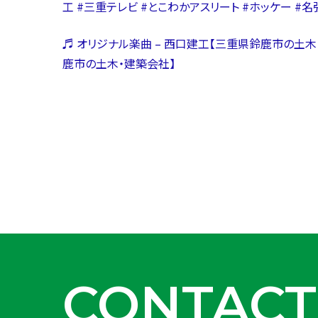
工
#三重テレビ
#とこわかアスリート
#ホッケー
#名
♬ オリジナル楽曲 – 西口建工【三重県鈴鹿市の土木
鹿市の土木・建築会社】
CONTACT