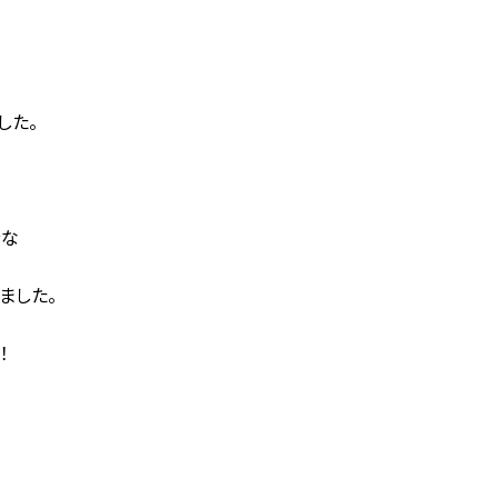
した。
分な
ました。
！